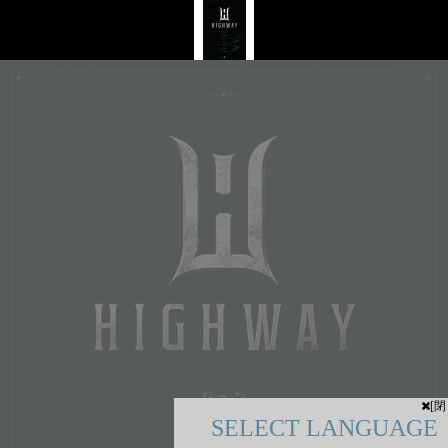
[閉
SELECT LANGUAGE