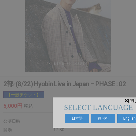
2部-(8/22) Hyobin Live in Japan – PHASE : 02
【一般チケット】
[閉
5,000円
税込
SELECT LANGUAGE
日本語
한국어
English
公演日時
2026.8.22(土)
開場
17:30