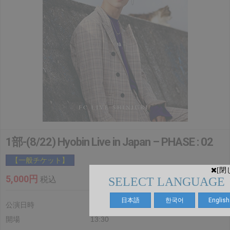
1部-(8/22) Hyobin Live in Japan – PHASE : 02
【一般チケット】
[閉
5,000円
税込
SELECT LANGUAGE
日本語
한국어
English
公演日時
2026.8.22(土)
開場
13:30