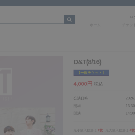
ロ
ホーム
チケッ
D&T(8/16)
【一般チケット】
4,000円
税込
公演日時
2026
開場
13:30
開演
14:00
最小購入数量は
1枚
, 最大購入数量は
4枚