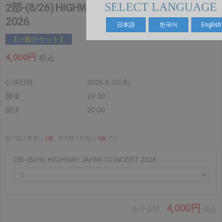
SELECT LANGUAGE
2部-(8/26) HIGHWAY JAPAN CONCERT
2026
日本語
한국어
English
【一般チケット】
4,000円
税込
公演日時
2026.8.26(水)
開場
19:30
開演
20:00
最小購入数量は
1枚
, 最大購入数量は
4枚
です。
2部-(8/26) HIGHWAY JAPAN CONCERT 2026
4,000円
合計金額
税込