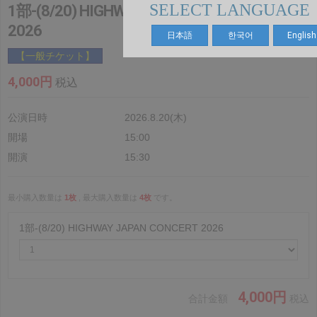
SELECT LANGUAGE
1部-(8/20) HIGHWAY JAPAN CONCERT
2026
日本語
한국어
English
【一般チケット】
4,000円
税込
公演日時
2026.8.20(木)
開場
15:00
開演
15:30
最小購入数量は
1枚
, 最大購入数量は
4枚
です。
1部-(8/20) HIGHWAY JAPAN CONCERT 2026
4,000円
合計金額
税込